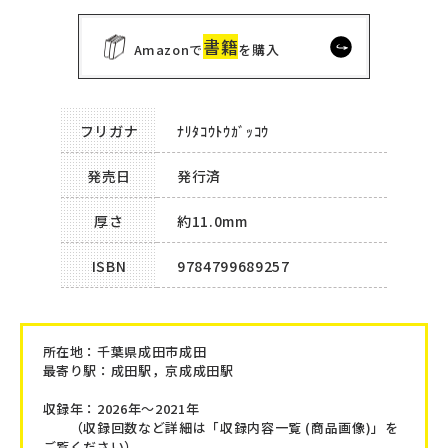
書籍
Amazonで
を購入
フリガナ
ﾅﾘﾀｺｳﾄｳｶﾞｯｺｳ
発売日
発行済
厚さ
約11.0mm
ISBN
9784799689257
所在地：
千葉県成田市成田
最寄り駅：成田駅，京成成田駅
収録年：2026年～2021年
（収録回数など詳細は「収録内容一覧 (商品画像)」を
ご覧ください）