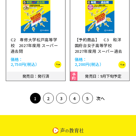
C2 専修大学松戸高等学
【予約商品】 C3 和洋
校 2027年度用 スーパー
国府台女子高等学校
過去問
2027年度用 スーパー過去
問
価格：
価格：
2,750円
(税込）
2,200円
(税込）
予
発売日：発行済
発売日：9月下旬予定
約
次へ
1
2
3
4
5