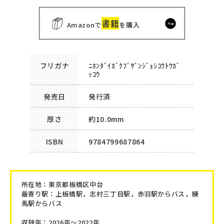
書籍
Amazonで
を購入
フリガナ
ﾆﾎﾝﾀﾞｲｶﾞｸﾌﾞｻﾞﾝｼﾞｮｼｺｳﾄｳｶﾞ
ｯｺｳ
発売日
発行済
厚さ
約10.0mm
ISBN
9784799687864
所在地：
東京都板橋区中台
最寄り駅：上板橋駅，志村三丁目駅，赤羽駅からバス，練
馬駅からバス
収録年：2026年～2022年