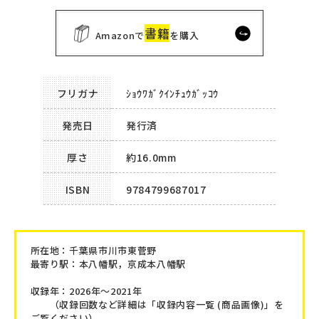
書籍
Amazonで
を購入
フリガナ
ｼｮｳﾜｶﾞｸｲﾝﾁｭｳｶﾞｯｺｳ
発売日
発行済
厚さ
約16.0mm
ISBN
9784799687017
所在地：
千葉県市川市東菅野
最寄り駅：本八幡駅，京成本八幡駅
収録年：2026年～2021年
（収録回数など詳細は「収録内容一覧 (商品画像)」を
ご覧ください）