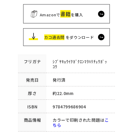
書籍
Amazonで
を購入
カコ過去問
をダウンロード
フリガナ
ｼﾌﾞﾔｷｮｳｲｸｶﾞｸｴﾝﾏｸﾊﾘﾁｭｳｶﾞｯ
ｺｳ
発売日
発行済
厚さ
約22.0mm
ISBN
9784799686904
商品情報
カラーで印刷された問題は
こ
ちら