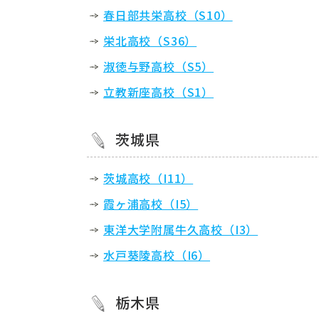
春日部共栄高校（S10）
栄北高校（S36）
淑徳与野高校（S5）
立教新座高校（S1）
茨城県
茨城高校（I11）
霞ヶ浦高校（I5）
東洋大学附属牛久高校（I3）
水戸葵陵高校（I6）
栃木県