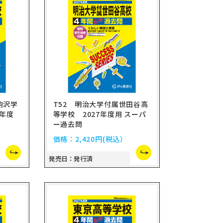
駒沢学
T52 明治大学付属世田谷高
7年度
等学校 2027年度用 スーパ
ー過去問
価格：
2,420円
(税込）
発売日：発行済