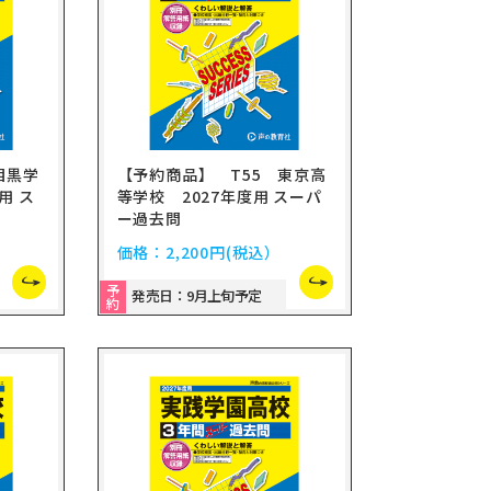
目黒学
【予約商品】 T55 東京高
用 ス
等学校 2027年度用 スーパ
ー過去問
価格：
2,200円
(税込）
予
発売日：9月上旬予定
約