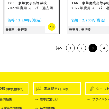
T65 京華女子高等学校
T66 京華商業高等
2027年度用 スーパー過去問
2027年度用 スーパー
価格：
2,200円
(税込）
価格：
2,200円
(税込）
発売日：発行済
発売日：発行済
前へ
1
2
3
4
受験
高卒認定
ショッ
（中学生向け）
（旧大検）
去問題集
高卒認定とは
プライバシ
 入試過去問題集
過去問題集