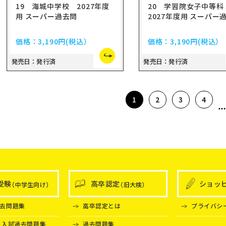
19 海城中学校 2027年度
20 学習院女子中等
用 スーパー過去問
2027年度用 スーパー
価格：
3,190円
(税込）
価格：
3,190円
(税込）
発売日：発行済
発売日：発行済
1
2
3
4
受験
高卒認定
ショッ
（中学生向け）
（旧大検）
去問題集
高卒認定とは
プライバシ
 入試過去問題集
過去問題集