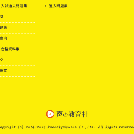
 入試過去問題集
過去問題集
問
題集
案内
 合格資料集
ク
論文