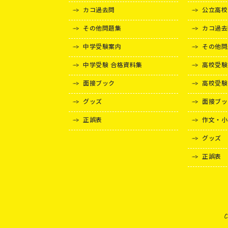
カコ過去問
公立高校
その他問題集
カコ過去
中学受験案内
その他問
中学受験 合格資料集
高校受験
面接ブック
高校受験
グッズ
面接ブッ
正誤表
作文・小
グッズ
正誤表