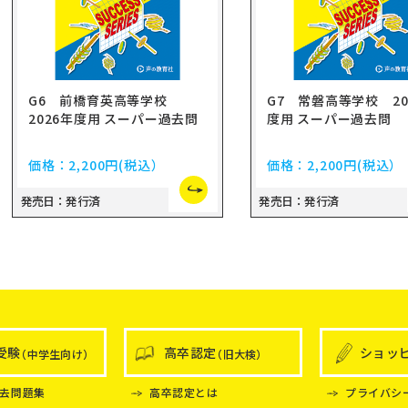
G6 前橋育英高等学校
G7 常磐高等学校 20
2026年度用 スーパー過去問
度用 スーパー過去問
価格：
2,200円
(税込）
価格：
2,200円
(税込）
発売日：発行済
発売日：発行済
受験
高卒認定
ショッ
（中学生向け）
（旧大検）
去問題集
高卒認定とは
プライバシ