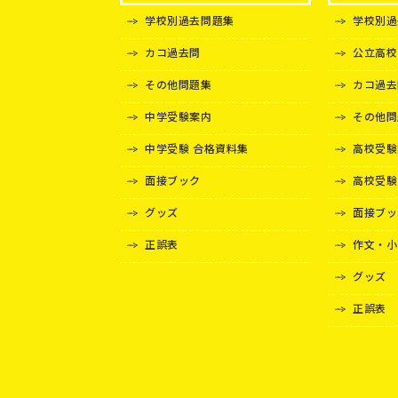
学校別過去問題集
学校別過
カコ過去問
公立高校
その他問題集
カコ過去
中学受験案内
その他問
中学受験 合格資料集
高校受験
面接ブック
高校受験
グッズ
面接ブッ
正誤表
作文・小
グッズ
正誤表