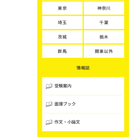
東京
神奈川
埼玉
千葉
茨城
栃木
群馬
関東以外
情報誌
受験案内
面接ブック
作文・小論文