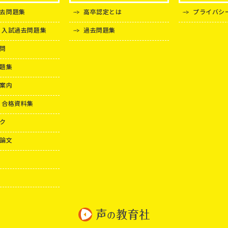
去問題集
高卒認定とは
プライバシ
 入試過去問題集
過去問題集
問
題集
案内
 合格資料集
ク
論文