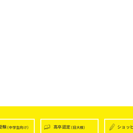
受験
高卒認定
ショッ
（中学生向け）
（旧大検）