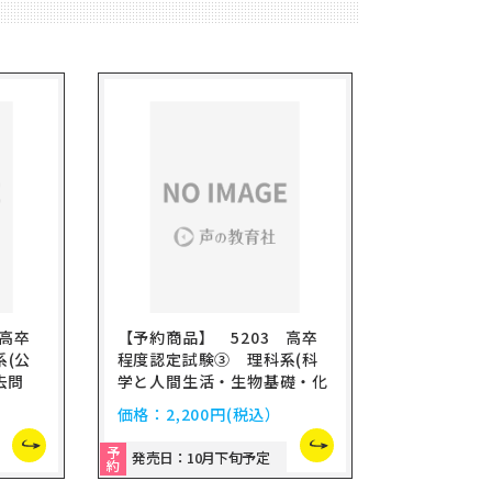
 高卒
【予約商品】 5203 高卒
系(公
程度認定試験③ 理科系(科
過去問
学と人間生活・生物基礎・化
学基礎)3年過去問 2027年
価格：
2,200円
(税込）
度用
予
発売日：10月下旬予定
約