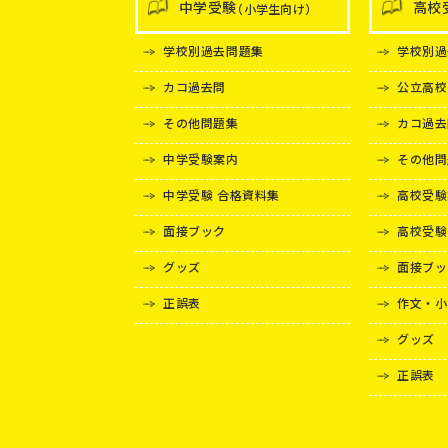
中学受験
高校
（小学生向け）
学校別過去問題集
学校別過
カコ過去問
公立高校
その他問題集
カコ過去
中学受験案内
その他問
中学受験 合格資料集
高校受験
面接ブック
高校受験
グッズ
面接ブッ
正誤表
作文・小
グッズ
正誤表