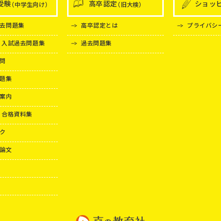
受験
高卒認定
ショッ
（中学生向け）
（旧大検）
去問題集
高卒認定とは
プライバシ
 入試過去問題集
過去問題集
問
題集
案内
 合格資料集
ク
論文