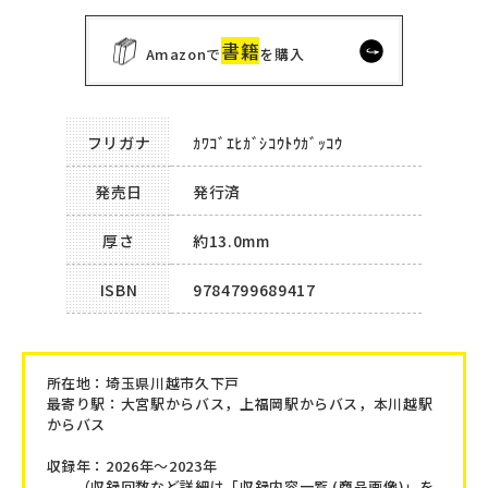
書籍
Amazonで
を購入
フリガナ
ｶﾜｺﾞｴﾋｶﾞｼｺｳﾄｳｶﾞｯｺｳ
発売日
発行済
厚さ
約13.0mm
ISBN
9784799689417
所在地：
埼玉県川越市久下戸
最寄り駅：大宮駅からバス，上福岡駅からバス，本川越駅
からバス
収録年：2026年～2023年
（収録回数など詳細は「収録内容一覧 (商品画像)」を