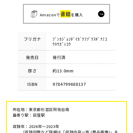
書籍
Amazonで
を購入
フリガナ
ﾌﾞﾝｶｼﾞｮｼﾀﾞｲｶﾞｸﾌｿﾞｸｽｷﾞﾅﾐｺ
ｳﾄｳｶﾞｯｺｳ
発売日
発行済
厚さ
約13.0mm
ISBN
9784799688137
所在地：
東京都杉並区阿佐谷南
最寄り駅：荻窪駅
収録年：2026年～2023年
（収録回数など詳細は「収録内容一覧 (商品画像)」を