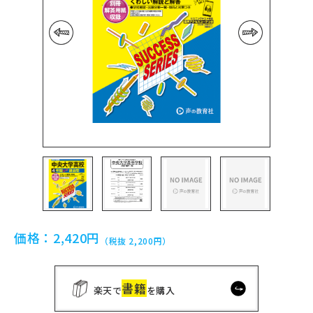
前の画像
次の画像
価格：
2,420円
（税抜 2,200円）
書籍
楽天で
を購入