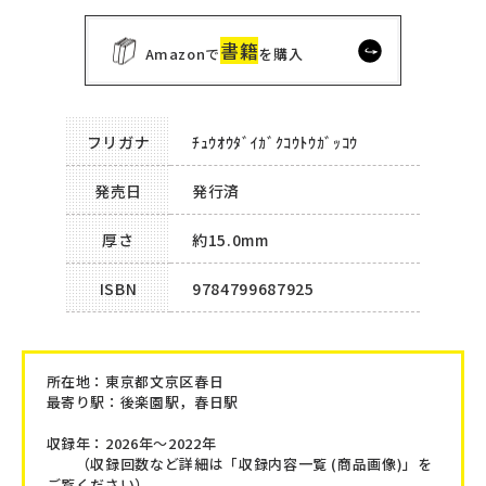
書籍
Amazonで
を購入
フリガナ
ﾁｭｳｵｳﾀﾞｲｶﾞｸｺｳﾄｳｶﾞｯｺｳ
発売日
発行済
厚さ
約15.0mm
ISBN
9784799687925
所在地：
東京都文京区春日
最寄り駅：後楽園駅，春日駅
収録年：2026年～2022年
（収録回数など詳細は「収録内容一覧 (商品画像)」を
ご覧ください）