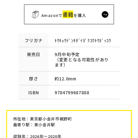
書籍
Amazonで
を購入
フリガナ
ﾄｳｷｮｳﾃﾞﾝｷﾀﾞｲｶﾞｸｺｳﾄｳｶﾞｯｺｳ
発売日
9月中旬予定
（変更となる可能性があり
ます）
厚さ
約12.0mm
ISBN
9784799687888
所在地：
東京都小金井市梶野町
最寄り駅：東小金井駅
収録年：2026年～2020年