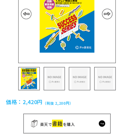
前の画像
次の画像
価格：
2,420円
（税抜 2,200円）
書籍
楽天で
を購入