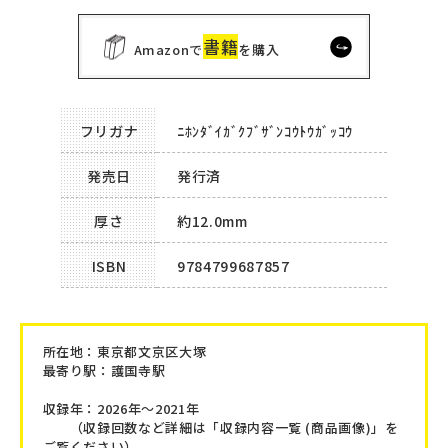
書籍
Amazonで
を購入
フリガナ
ﾆﾎﾝﾀﾞｲｶﾞｸﾌﾞｻﾞﾝｺｳﾄｳｶﾞｯｺｳ
発売日
発行済
厚さ
約12.0mm
ISBN
9784799687857
所在地：
東京都文京区大塚
最寄り駅：護国寺駅
収録年：2026年～2021年
（収録回数など詳細は「収録内容一覧 (商品画像)」を
ご覧ください）