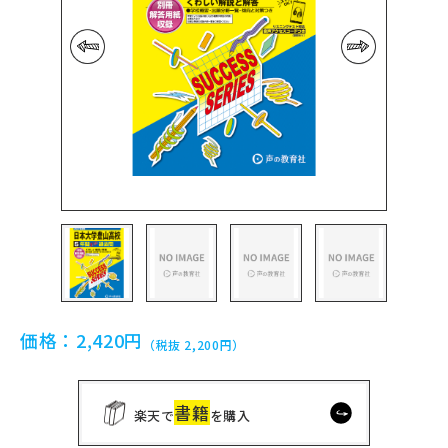
前の画像
次の画像
価格：
2,420円
（税抜 2,200円）
書籍
楽天で
を購入