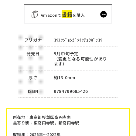
書籍
Amazonで
を購入
フリガナ
ｺｳｴﾝｼﾞｮｼｶﾞｸｲﾝﾁｭｳｶﾞｯｺｳ
発売日
9月中旬予定
（変更となる可能性があり
ます）
厚さ
約13.0mm
ISBN
9784799685426
所在地：
東京都杉並区高円寺南
最寄り駅：東高円寺駅，新高円寺駅
収録年：2026年～2022年