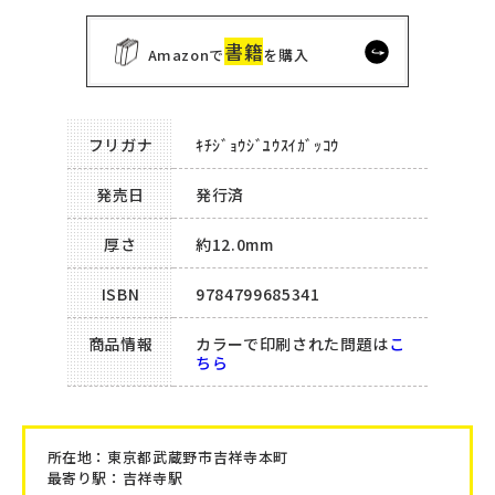
書籍
Amazonで
を購入
フリガナ
ｷﾁｼﾞｮｳｼﾞﾕｳｽｲｶﾞｯｺｳ
発売日
発行済
厚さ
約12.0mm
ISBN
9784799685341
商品情報
カラーで印刷された問題は
こ
ちら
所在地：
東京都武蔵野市吉祥寺本町
最寄り駅：吉祥寺駅