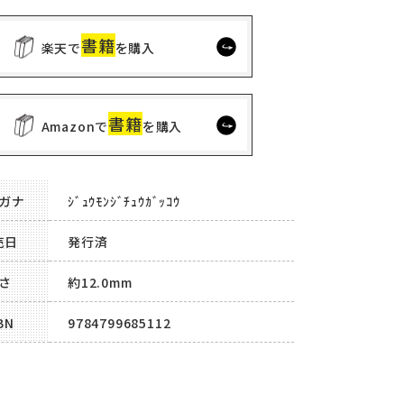
書籍
楽天で
を購入
書籍
Amazonで
を購入
ガナ
ｼﾞｭｳﾓﾝｼﾞﾁｭｳｶﾞｯｺｳ
売日
発行済
さ
約12.0mm
BN
9784799685112