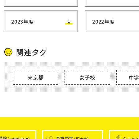
2023年度
2022年度
関連タグ
東京都
女子校
中
受験
高卒認定
ショッ
（中学生向け）
（旧大検）