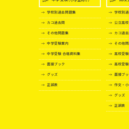
学校別過去問題集
学校別過
カコ過去問
公立高校
その他問題集
カコ過去
中学受験案内
その他問
中学受験 合格資料集
高校受験
面接ブック
高校受験
グッズ
面接ブッ
正誤表
作文・小
グッズ
正誤表