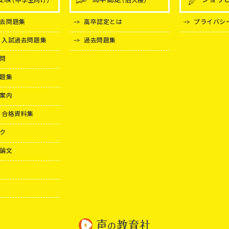
去問題集
高卒認定とは
プライバシ
 入試過去問題集
過去問題集
問
題集
案内
 合格資料集
ク
論文