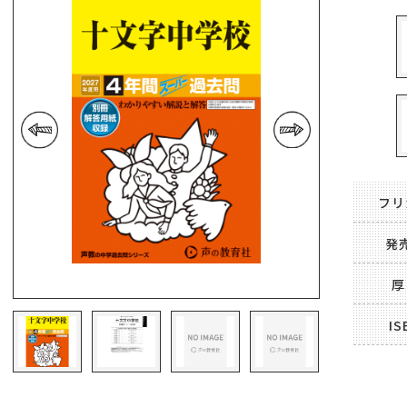
前の画像
次の画像
フリ
発
厚
IS