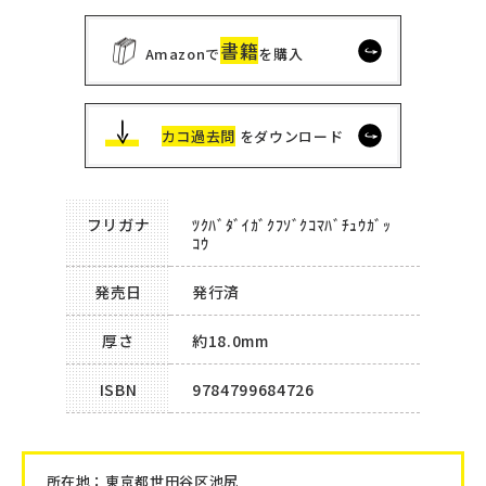
書籍
Amazonで
を購入
カコ過去問
をダウンロード
フリガナ
ﾂｸﾊﾞﾀﾞｲｶﾞｸﾌｿﾞｸｺﾏﾊﾞﾁｭｳｶﾞｯ
ｺｳ
発売日
発行済
厚さ
約18.0mm
ISBN
9784799684726
所在地：
東京都世田谷区池尻