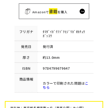
書籍
Amazonで
を購入
フリガナ
ﾀﾏﾀﾞｲｶﾞｸﾌｿﾞｸﾋｼﾞﾘｶﾞｵｶﾁｭｳ
ｶﾞｯｺｳ
発売日
発行済
厚さ
約13.0mm
ISBN
9784799679647
商品情報
カラーで印刷された問題は
こ
ちら
所在地：
東京都多摩市聖ヶ丘
（最寄り駅：氷山駅）