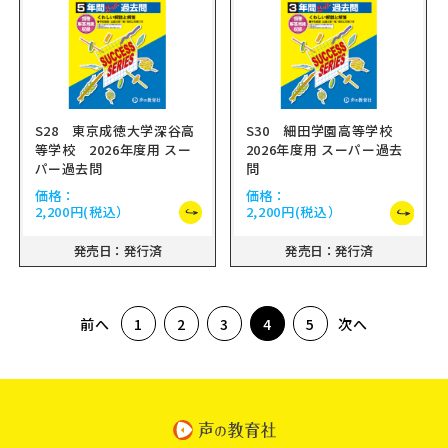
S28 東京成徳大学深谷高
S30 細田学園高等学校
等学校 2026年度用 スー
2026年度用 スーパー過去
パー過去問
問
価格：
価格：
2,200円
(税込）
2,200円
(税込）
発売日：発行済
発売日：発行済
前へ
次へ
1
2
3
4
5