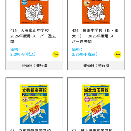
415 大妻嵐山中学校
426 栄東中学校（Ｂ・東
2026年度用 スーパー過去
大Ⅱ） 2026年度用 スー
問
パー過去問
価格：
価格：
2,200円
(税込）
2,750円
(税込）
発売日：発行済
発売日：発行済
S1 立教新座高等学校
S7 城北埼玉高等学校