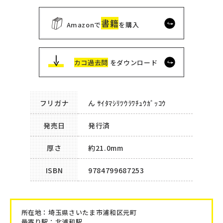
書籍
Amazonで
を購入
カコ過去問
をダウンロード
フリガナ
ん ｻｲﾀﾏｼﾘﾂｳﾗﾜﾁｭｳｶﾞｯｺｳ
発売日
発行済
厚さ
約21.0mm
ISBN
9784799687253
所在地：
埼玉県さいたま市浦和区元町
最寄り駅：北浦和駅