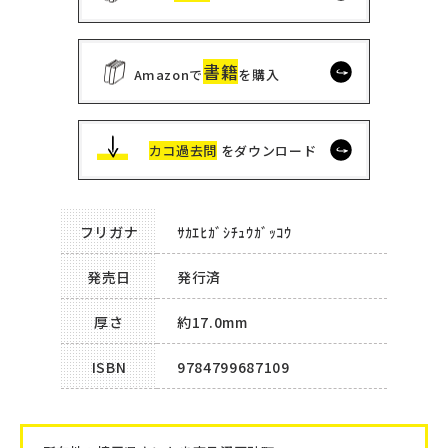
書籍
Amazonで
を購入
カコ過去問
をダウンロード
フリガナ
ｻｶｴﾋｶﾞｼﾁｭｳｶﾞｯｺｳ
発売日
発行済
厚さ
約17.0mm
ISBN
9784799687109